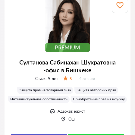
PREMIUM
Султанова Сабинахан Шухратовна
-офис в Бишкеке
Стаж:
9 лет
Отзывов:
5
4 отзыва
Оценка:
Защита прав на товарный знак
Защита авторских прав
Интеллектуальная собственность
Приобретение прав на ноу-хау
Адвокат, юрист
Ош