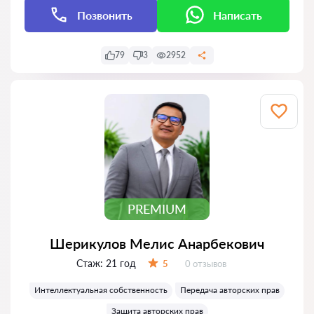
Позвонить
Написать
79
3
2952
PREMIUM
Шерикулов Мелис Анарбекович
Стаж:
21 год
Отзывов:
5
0 отзывов
Оценка:
Интеллектуальная собственность
Передача авторских прав
Защита авторских прав