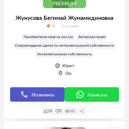
PREMIUM
Жунусова Бегимай Жумамидиновна
Отзывов:
5
0 отзывов
Оценка:
Приобретение прав на ноу-хау
Авторское право
Сопровождение сделок по интеллектуальной собственности
Интеллектуальная собственность
Юрист
Ош
Позвонить
Написать
58
3
161