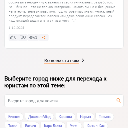
осознавать неоценимую важность своих уникальных разработок.
Ваш бизнес – это не только материальные активы, но и бесценные
нематериальные активы: имя, под которым вас знают, уникальный
продукт, передовая технология или даже рекламный слоган. Без
надлежащей защиты, эти активы могут […]
1.12.2025
0
0
61
Ко всем статьям
Выберите город ниже для перехода к
юристам по этой теме:
Бишкек
Джалал-Абад
Каракол
Нарын
Токмок
Талас
Баткен
Кара-Балта
Узген
Кызыл-Кия