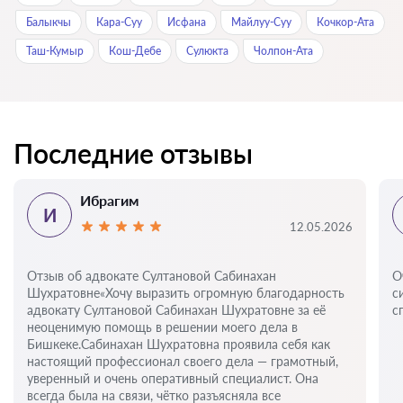
Балыкчы
Кара-Суу
Исфана
Майлуу-Суу
Кочкор-Ата
Таш-Кумыр
Кош-Дебе
Сулюкта
Чолпон-Ата
Последние отзывы
Ибрагим
И
12.05.2026
Отзыв об адвокате Султановой Сабинахан
О
Шухратовне«Хочу выразить огромную благодарность
с
адвокату Султановой Сабинахан Шухратовне за её
с
неоценимую помощь в решении моего дела в
Бишкеке.Сабинахан Шухратовна проявила себя как
настоящий профессионал своего дела — грамотный,
уверенный и очень оперативный специалист. Она
всегда была на связи, чётко разъясняла все