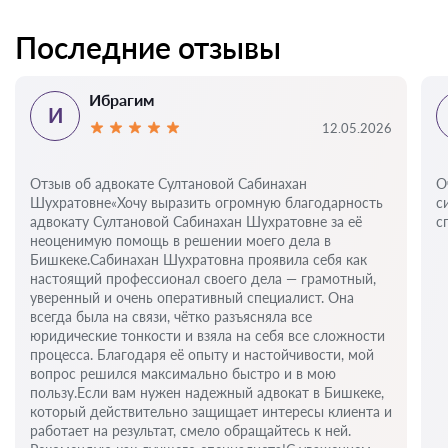
Последние отзывы
Ибрагим
И
12.05.2026
Отзыв об адвокате Султановой Сабинахан
О
Шухратовне«Хочу выразить огромную благодарность
с
адвокату Султановой Сабинахан Шухратовне за её
с
неоценимую помощь в решении моего дела в
Бишкеке.Сабинахан Шухратовна проявила себя как
настоящий профессионал своего дела — грамотный,
уверенный и очень оперативный специалист. Она
всегда была на связи, чётко разъясняла все
юридические тонкости и взяла на себя все сложности
процесса. Благодаря её опыту и настойчивости, мой
вопрос решился максимально быстро и в мою
пользу.Если вам нужен надежный адвокат в Бишкеке,
который действительно защищает интересы клиента и
работает на результат, смело обращайтесь к ней.