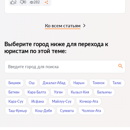
2
0
282
Ко всем статьям
Выберите город ниже для перехода к
юристам по этой теме:
Бишкек
Ош
Джалал-Абад
Нарын
Токмок
Талас
Баткен
Кара-Балта
Узген
Кызыл-Кия
Балыкчы
Кара-Суу
Исфана
Майлуу-Суу
Кочкор-Ата
Таш-Кумыр
Кош-Дебе
Сулюкта
Чолпон-Ата