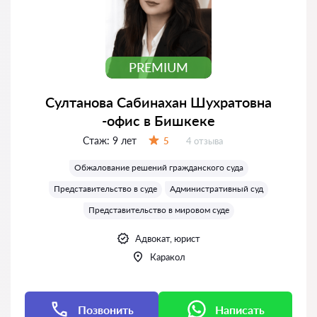
PREMIUM
Султанова Сабинахан Шухратовна
-офис в Бишкеке
Стаж:
9 лет
Отзывов:
5
4 отзыва
Оценка:
Обжалование решений гражданского суда
Представительство в суде
Административный суд
Представительство в мировом суде
Адвокат, юрист
Каракол
Позвонить
Написать