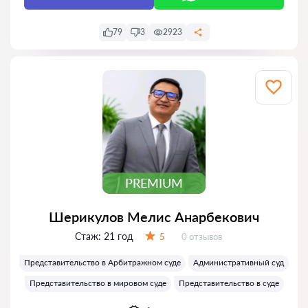
79
3
2923
PREMIUM
Шерикулов Мелис Анарбекович
Стаж:
21 год
Отзывов:
5
0 отзывов
Оценка:
Представительство в Арбитражном суде
Административный суд
Представительство в мировом суде
Представительство в суде