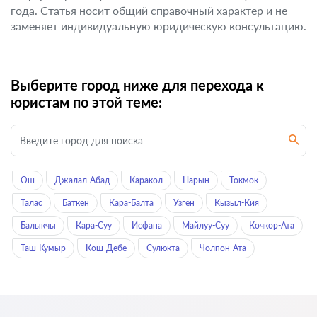
года. Статья носит общий справочный характер и не
заменяет индивидуальную юридическую консультацию.
Выберите город ниже для перехода к
юристам по этой теме:
Ош
Джалал-Абад
Каракол
Нарын
Токмок
Талас
Баткен
Кара-Балта
Узген
Кызыл-Кия
Балыкчы
Кара-Суу
Исфана
Майлуу-Суу
Кочкор-Ата
Таш-Кумыр
Кош-Дебе
Сулюкта
Чолпон-Ата