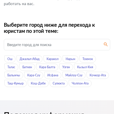
работать на вас.
Выберите город ниже для перехода к
юристам по этой теме:
Ош
Джалал-Абад
Каракол
Нарын
Токмок
Талас
Баткен
Кара-Балта
Узген
Кызыл-Кия
Балыкчы
Кара-Суу
Исфана
Майлуу-Суу
Кочкор-Ата
Таш-Кумыр
Кош-Дебе
Сулюкта
Чолпон-Ата