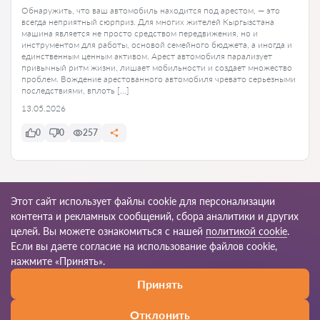
Обнаружить, что ваш автомобиль находится под арестом, — это
всегда неприятный сюрприз. Для многих жителей Кыргызстана
машина является не просто средством передвижения, но и
инструментом для работы, основой семейного бюджета, а иногда и
единственным ценным активом. Арест автомобиля парализует
привычный ритм жизни, лишает мобильности и создает множество
проблем. Вождение арестованного автомобиля чревато серьезными
последствиями, вплоть […]
13.05.2026
0
0
257
Ко всем статьям
Этот сайт использует файлы cookie для персонализации
контента и рекламных сообщений, сбора аналитики и других
целей. Вы можете ознакомиться с нашей
политикой cookie
.
Если вы даете согласие на использование файлов cookie,
© 2026 Yurkg
нажмите «Принять».
Принять
Правила пользования
Карта сайта
Наша сеть по миру
Отклонить