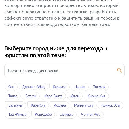
корпоративного юриста при аресте активов, который
сможет оперативно оценить ситуацию, разработать
эффективную стратегию и защитить ваши интересы в
соответствии с законодательством Кыргызстана.
Выберите город ниже для перехода к
юристам по этой теме:
Ош
Джалал-Абад
Каракол
Нарын
Токмок
Талас
Баткен
Кара-Балта
Узген
Кызыл-Кия
Балыкчы
Кара-Суу
Исфана
Майлуу-Суу
Кочкор-Ата
Таш-Кумыр
Кош-Дебе
Сулюкта
Чолпон-Ата