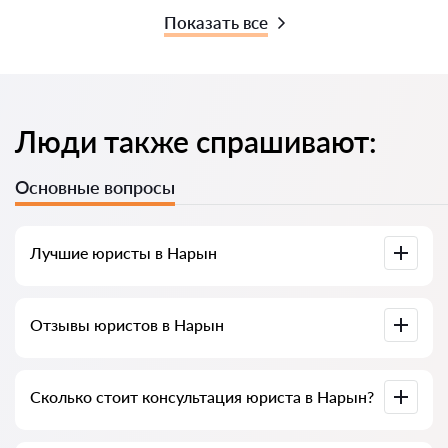
Показать все
Люди также спрашивают:
Основные вопросы
Лучшие юристы в Нарын
У нас собраны список лучших юристов Нарын с полной
Отзывы юристов в Нарын
информацией. Цены, отзывы, номер телефона и адрес.
У нас на сервисе собраны настоящие отзывы о юристах,
Сколько стоит консультация юриста в Нарын?
мы не удаляем отрицательные отзывы и нет
возможности накрутить его.