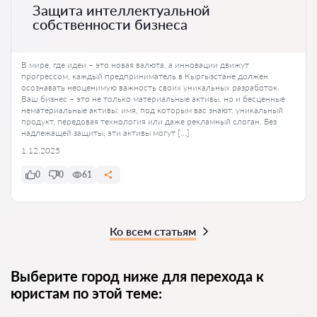
Защита интеллектуальной
собственности бизнеса
В мире, где идеи – это новая валюта, а инновации движут
прогрессом, каждый предприниматель в Кыргызстане должен
осознавать неоценимую важность своих уникальных разработок.
Ваш бизнес – это не только материальные активы, но и бесценные
нематериальные активы: имя, под которым вас знают, уникальный
продукт, передовая технология или даже рекламный слоган. Без
надлежащей защиты, эти активы могут […]
1.12.2025
0
0
61
Ко всем статьям
Выберите город ниже для перехода к
юристам по этой теме: