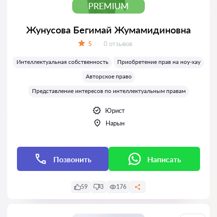
PREMIUM
Жунусова Бегимай Жумамидиновна
Отзывов:
5
0 отзывов
Оценка:
Интеллектуальная собственность
Приобретение прав на ноу-хау
Авторское право
Представление интересов по интеллектуальным правам
Юрист
Нарын
Позвонить
Написать
59
3
176