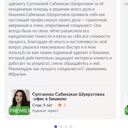
адвокату Султановой Сабинахан Шухратовне за её
с
неоценимую помощь в решении моего дела в
Бишкеке.Сабинахан Шухратовна проявила себя как
настоящий профессионал своего дела — грамотный,
уверенный и очень оперативный специалист. Она
всегда была на связи, чётко разъясняла все
юридические тонкости и взяла на себя все сложности
процесса. Благодаря её опыту и настойчивости, мой
вопрос решился максимально быстро и в мою
пользу.Если вам нужен надежный адвокат в Бишкеке,
который действительно защищает интересы клиента и
работает на результат, смело обращайтесь к ней.
Рекомендую как лучшего специалиста!С уважением,
Ибрагим»
Султанова Сабинахан Шухратовна
-офис в Бишкеке
Стаж:
9 лет
5
Оценка:
PREMIUM
Адвокат, юрист