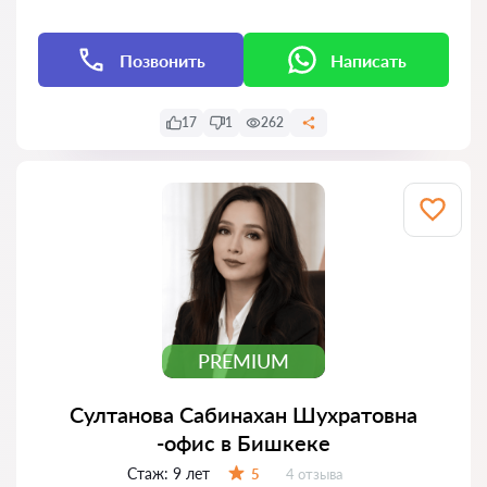
Позвонить
Написать
17
1
262
PREMIUM
Султанова Сабинахан Шухратовна
-офис в Бишкеке
Стаж:
9 лет
Отзывов:
5
4 отзыва