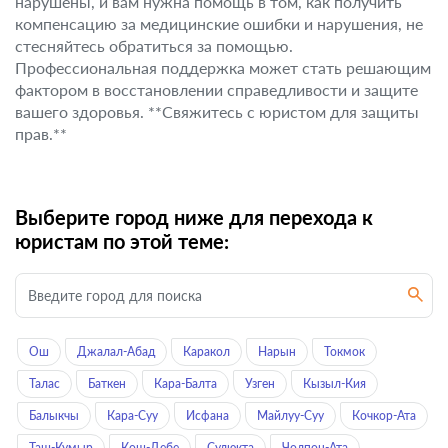
нарушены, и вам нужна помощь в том, как получить
компенсацию за медицинские ошибки и нарушения, не
стесняйтесь обратиться за помощью.
Профессиональная поддержка может стать решающим
фактором в восстановлении справедливости и защите
вашего здоровья. **Свяжитесь с юристом для защиты
прав.**
Выберите город ниже для перехода к
юристам по этой теме:
Ош
Джалал-Абад
Каракол
Нарын
Токмок
Талас
Баткен
Кара-Балта
Узген
Кызыл-Кия
Балыкчы
Кара-Суу
Исфана
Майлуу-Суу
Кочкор-Ата
Таш-Кумыр
Кош-Дебе
Сулюкта
Чолпон-Ата